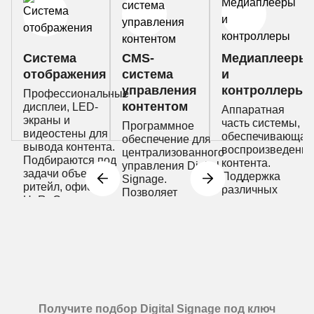
Система
CMS-
Медиаплееры
отображения
система
и
управления
контроллеры
Профессиональные
контентом
дисплеи, LED-
Аппаратная
экраны и
часть системы,
Программное
видеостены для
обеспечивающая
обеспечение для
вывода контента.
воспроизведение
централизованного
Подбираются под
контента.
управления Digital
задачи объекта:
Поддержка
Signage.
ритейл, офис,
различных
Позволяет
HoReCa или
форматов,
удалённо
общественные
стабильная
обновлять контент,
пространства.
работа 24/7 и
настраивать
синхронизация
расписания и
между экранами.
управлять сетью
экранов.
Получите подбор Digital Signage под ключ