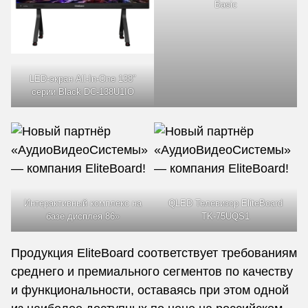
Basic
LED-экран All-In-One 138″
серии Black DC-138U1IO
Интерактивный комплекс на
QLED Телевизор EliteBoard
базе дисплея 86»
TK-75UQS1
Продукция EliteBoard соответствует требованиям
среднего и премиального сегментов по качеству
и функциональности, оставаясь при этом одной